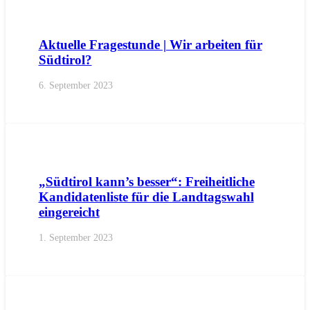
AKTUELL
ANFRAGEN
LANDTAGSFRAKTION
Aktuelle Fragestunde | Wir arbeiten für
Südtirol?
6. September 2023
AKTUELL
IMPULS
PRESSE
PRESSEMITTEILUNGEN
„Südtirol kann’s besser“: Freiheitliche
Kandidatenliste für die Landtagswahl
eingereicht
1. September 2023
AKTUELL
ANFRAGEN
LANDTAGSFRAKTION