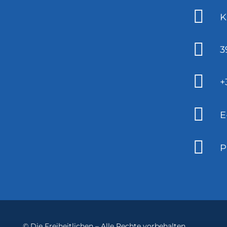
K
3
+
E
P
©
Die Freiheitlichen
– Alle Rechte vorbehalten