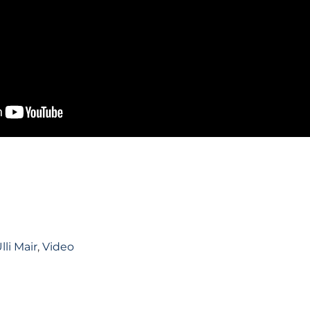
lli Mair
,
Video