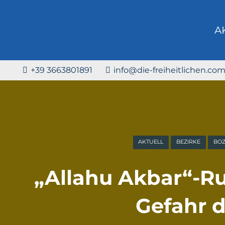
A
+39 3663801891
info@die-freiheitlichen.co
AKTUELL
BEZIRKE
BO
„Allahu Akbar“-Ru
Gefahr d