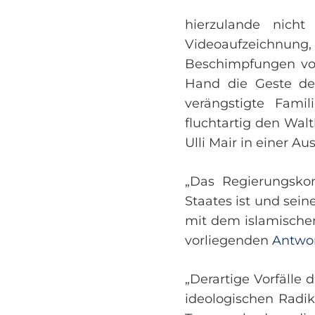
hierzulande nicht
Videoaufzeichnung, 
Beschimpfungen von
Hand die Geste der
verängstigte Fami
fluchtartig den Walt
Ulli Mair in einer Au
„Das Regierungskom
Staates ist und sei
mit dem islamische
vorliegenden
Antwor
„Derartige Vorfälle 
ideologischen Radik