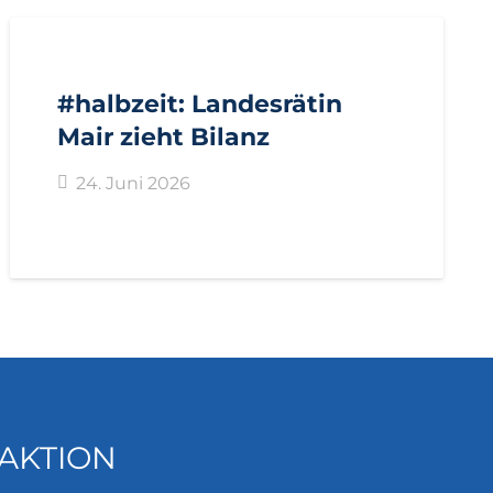
AKTUELL
IMPULS
PRESSE
PRESSEMITTEILUNGEN
#halbzeit: Landesrätin
Mair zieht Bilanz
24. Juni 2026
AKTION