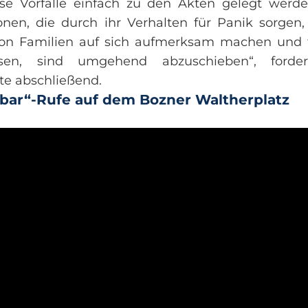
iese Vorfälle einfach zu den Akten gelegt werde
onen, die durch ihr Verhalten für Panik sorgen,
on Familien auf sich aufmerksam machen und 
sen, sind umgehend abzuschieben“, fordert 
e abschließend.
kbar“-Rufe auf dem Bozner Waltherplatz