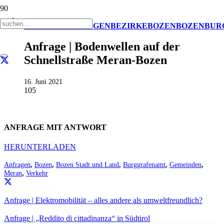
AKTUELL
ANFRAGEN
BEZIRKE
BOZEN
BOZEN
BUR
Anfrage | Bodenwellen auf der
Schnellstraße Meran-Bozen
16. Juni 2021
105
ANFRAGE MIT ANTWORT
HERUNTERLADEN
Anfragen
,
Bozen
,
Bozen Stadt und Land
,
Burggrafenamt
,
Gemeinden
,
Meran
,
Verkehr
Anfrage | Elektromobilität – alles andere als umweltfreundlich?
Anfrage | „Reddito di cittadinanza“ in Südtirol