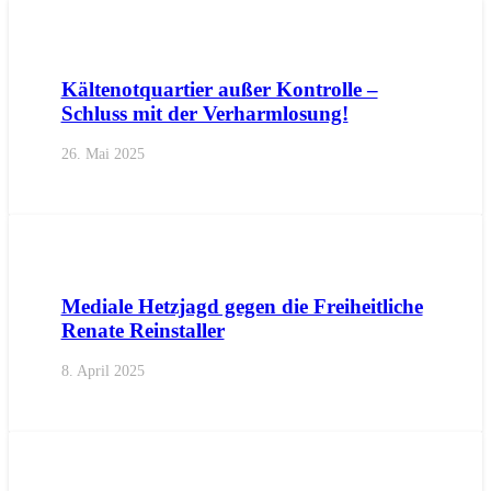
AKTUELL
BOZEN
IMPULS
PRESSEMITTEILUNGEN
Kältenotquartier außer Kontrolle –
Schluss mit der Verharmlosung!
26. Mai 2025
AKTUELL
BEZIRKE
BURGGRAFENAMT
MERAN
PRES
Mediale Hetzjagd gegen die Freiheitliche
Renate Reinstaller
8. April 2025
AKTUELL
BOZEN
BOZEN
PRESSE
PRESSEMITTEILUN