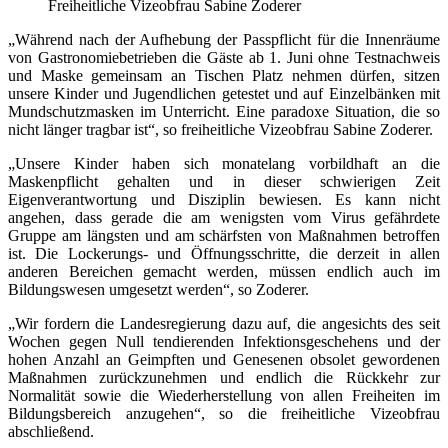
Freiheitliche Vizeobfrau Sabine Zoderer
„Während nach der Aufhebung der Passpflicht für die Innenräume
von Gastronomiebetrieben die Gäste ab 1. Juni ohne Testnachweis
und Maske gemeinsam an Tischen Platz nehmen dürfen, sitzen
unsere Kinder und Jugendlichen getestet und auf Einzelbänken mit
Mundschutzmasken im Unterricht. Eine paradoxe Situation, die so
nicht länger tragbar ist“, so freiheitliche Vizeobfrau Sabine Zoderer.
„Unsere Kinder haben sich monatelang vorbildhaft an die
Maskenpflicht gehalten und in dieser schwierigen Zeit
Eigenverantwortung und Disziplin bewiesen. Es kann nicht
angehen, dass gerade die am wenigsten vom Virus gefährdete
Gruppe am längsten und am schärfsten von Maßnahmen betroffen
ist. Die Lockerungs- und Öffnungsschritte, die derzeit in allen
anderen Bereichen gemacht werden, müssen endlich auch im
Bildungswesen umgesetzt werden“, so Zoderer.
„Wir fordern die Landesregierung dazu auf, die angesichts des seit
Wochen gegen Null tendierenden Infektionsgeschehens und der
hohen Anzahl an Geimpften und Genesenen obsolet gewordenen
Maßnahmen zurückzunehmen und endlich die Rückkehr zur
Normalität sowie die Wiederherstellung von allen Freiheiten im
Bildungsbereich anzugehen“, so die freiheitliche Vizeobfrau
abschließend.