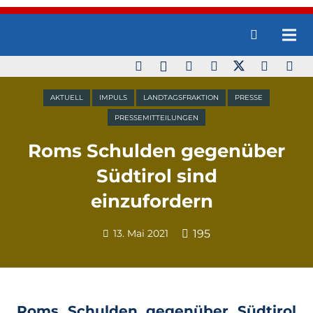
AKTUELL
IMPULS
LANDTAGSFRAKTION
PRESSE
PRESSEMITTEILUNGEN
Roms Schulden gegenüber
Südtirol sind
einzufordern
13. Mai 2021
195
Roms Schulden gegenüber Südtirol