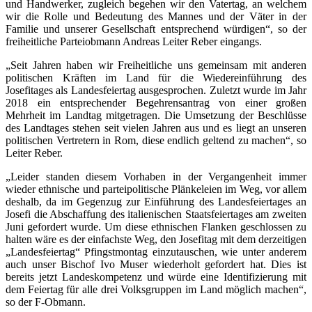
und Handwerker, zugleich begehen wir den Vatertag, an welchem
wir die Rolle und Bedeutung des Mannes und der Väter in der
Familie und unserer Gesellschaft entsprechend würdigen“, so der
freiheitliche Parteiobmann Andreas Leiter Reber eingangs.
„Seit Jahren haben wir Freiheitliche uns gemeinsam mit anderen
politischen Kräften im Land für die Wiedereinführung des
Josefitages als Landesfeiertag ausgesprochen. Zuletzt wurde im Jahr
2018 ein entsprechender Begehrensantrag von einer großen
Mehrheit im Landtag mitgetragen. Die Umsetzung der Beschlüsse
des Landtages stehen seit vielen Jahren aus und es liegt an unseren
politischen Vertretern in Rom, diese endlich geltend zu machen“, so
Leiter Reber.
„Leider standen diesem Vorhaben in der Vergangenheit immer
wieder ethnische und parteipolitische Plänkeleien im Weg, vor allem
deshalb, da im Gegenzug zur Einführung des Landesfeiertages an
Josefi die Abschaffung des italienischen Staatsfeiertages am zweiten
Juni gefordert wurde. Um diese ethnischen Flanken geschlossen zu
halten wäre es der einfachste Weg, den Josefitag mit dem derzeitigen
„Landesfeiertag“ Pfingstmontag einzutauschen, wie unter anderem
auch unser Bischof Ivo Muser wiederholt gefordert hat. Dies ist
bereits jetzt Landeskompetenz und würde eine Identifizierung mit
dem Feiertag für alle drei Volksgruppen im Land möglich machen“,
so der F-Obmann.