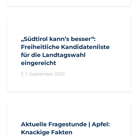
AKTUELL
IMPULS
PRESSE
PRESSEMITTEILUNGEN
„Südtirol kann’s besser“:
Freiheitliche Kandidatenliste
für die Landtagswahl
eingereicht
1. September 2023
AKTUELL
ANFRAGEN
LANDTAGSFRAKTION
Aktuelle Fragestunde | Apfel:
Knackige Fakten