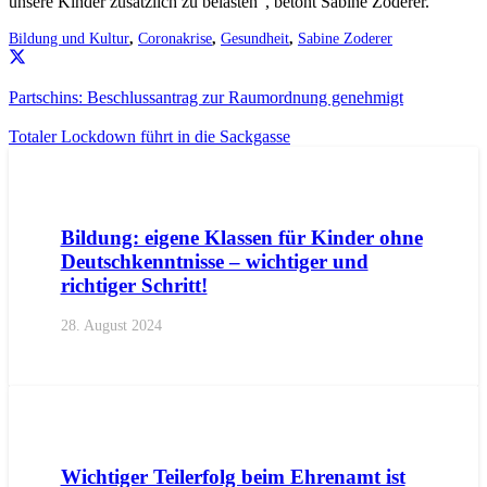
unsere Kinder zusätzlich zu belasten“, betont Sabine Zoderer.
Bildung und Kultur
,
Coronakrise
,
Gesundheit
,
Sabine Zoderer
Partschins: Beschlussantrag zur Raumordnung genehmigt
Totaler Lockdown führt in die Sackgasse
AKTUELL
PRESSE
PRESSEMITTEILUNGEN
Bildung: eigene Klassen für Kinder ohne
Deutschkenntnisse – wichtiger und
richtiger Schritt!
28. August 2024
AKTUELL
IMPULS
PRESSE
PRESSEMITTEILUNGEN
Wichtiger Teilerfolg beim Ehrenamt ist