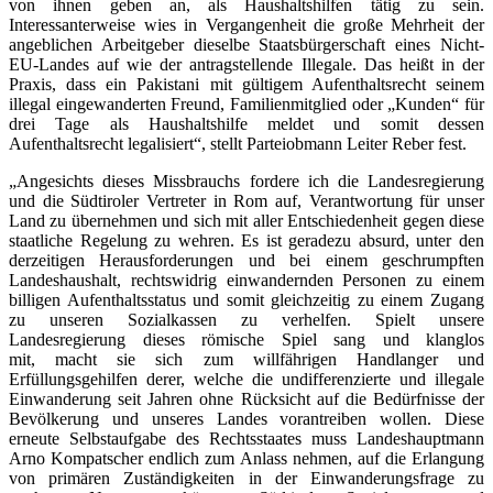
von ihnen geben an, als Haushaltshilfen tätig zu sein.
Interessanterweise wies in Vergangenheit die große Mehrheit der
angeblichen Arbeitgeber dieselbe Staatsbürgerschaft eines Nicht-
EU-Landes auf wie der antragstellende Illegale. Das heißt in der
Praxis, dass ein Pakistani mit gültigem Aufenthaltsrecht seinem
illegal eingewanderten Freund, Familienmitglied oder „Kunden“ für
drei Tage als Haushaltshilfe meldet und somit dessen
Aufenthaltsrecht legalisiert“, stellt Parteiobmann Leiter Reber fest.
„Angesichts dieses Missbrauchs fordere ich die Landesregierung
und die Südtiroler Vertreter in Rom auf, Verantwortung für unser
Land zu übernehmen und sich mit aller Entschiedenheit gegen diese
staatliche Regelung zu wehren. Es ist geradezu absurd, unter den
derzeitigen Herausforderungen und bei einem geschrumpften
Landeshaushalt, rechtswidrig einwandernden Personen zu einem
billigen Aufenthaltsstatus und somit gleichzeitig zu einem Zugang
zu unseren Sozialkassen zu verhelfen. Spielt unsere
Landesregierung dieses römische Spiel sang und klanglos
mit, macht sie sich zum willfährigen Handlanger und
Erfüllungsgehilfen derer, welche die undifferenzierte und illegale
Einwanderung seit Jahren ohne Rücksicht auf die Bedürfnisse der
Bevölkerung und unseres Landes vorantreiben wollen. Diese
erneute Selbstaufgabe des Rechtsstaates muss Landeshauptmann
Arno Kompatscher endlich zum Anlass nehmen, auf die Erlangung
von primären Zuständigkeiten in der Einwanderungsfrage zu