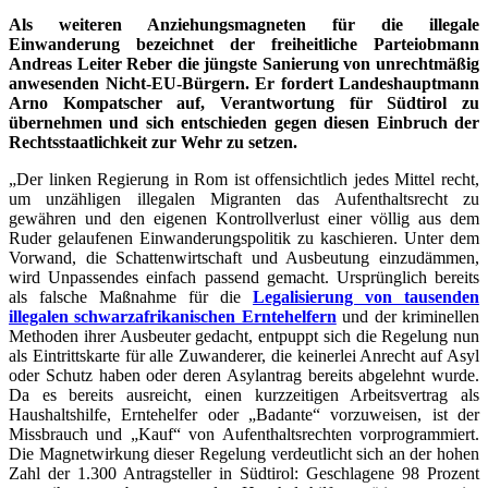
Als weiteren Anziehungsmagneten für die illegale
Einwanderung bezeichnet der freiheitliche Parteiobmann
Andreas Leiter Reber die jüngste Sanierung von unrechtmäßig
anwesenden Nicht-EU-Bürgern. Er fordert Landeshauptmann
Arno Kompatscher auf, Verantwortung für Südtirol zu
übernehmen und sich entschieden gegen diesen Einbruch der
Rechtsstaatlichkeit zur Wehr zu setzen.
„Der linken Regierung in Rom ist offensichtlich jedes Mittel recht,
um unzähligen illegalen Migranten das Aufenthaltsrecht zu
gewähren und den eigenen Kontrollverlust einer völlig aus dem
Ruder gelaufenen Einwanderungspolitik zu kaschieren. Unter dem
Vorwand, die Schattenwirtschaft und Ausbeutung einzudämmen,
wird Unpassendes einfach passend gemacht. Ursprünglich bereits
als falsche Maßnahme für die
Legalisierung von tausenden
illegalen schwarzafrikanischen Erntehelfern
und der kriminellen
Methoden ihrer Ausbeuter gedacht, entpuppt sich die Regelung nun
als Eintrittskarte für alle Zuwanderer, die keinerlei Anrecht auf Asyl
oder Schutz haben oder deren Asylantrag bereits abgelehnt wurde.
Da es bereits ausreicht, einen kurzzeitigen Arbeitsvertrag als
Haushaltshilfe, Erntehelfer oder „Badante“ vorzuweisen, ist der
Missbrauch und „Kauf“ von Aufenthaltsrechten vorprogrammiert.
Die Magnetwirkung dieser Regelung verdeutlicht sich an der hohen
Zahl der 1.300 Antragsteller in Südtirol: Geschlagene 98 Prozent