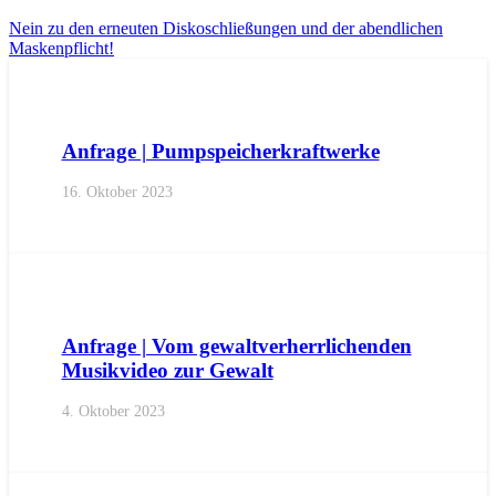
Nein zu den erneuten Diskoschließungen und der abendlichen
Maskenpflicht!
AKTUELL
ANFRAGEN
LANDTAGSFRAKTION
Anfrage | Pumpspeicherkraftwerke
16. Oktober 2023
AKTUELL
ANFRAGEN
BEZIRKE
BURGGRAFENAMT
G
Anfrage | Vom gewaltverherrlichenden
Musikvideo zur Gewalt
4. Oktober 2023