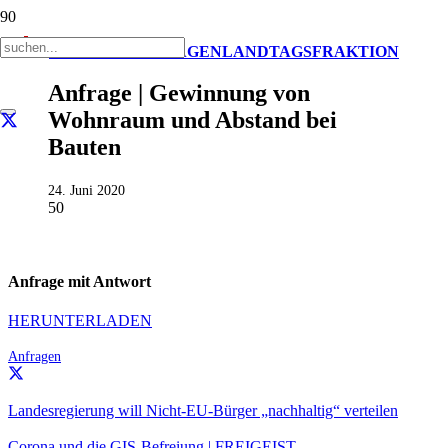
AKTUELL
ANFRAGEN
LANDTAGSFRAKTION
Anfrage | Gewinnung von
Wohnraum und Abstand bei
Bauten
24. Juni 2020
50
Anfrage mit Antwort
HERUNTERLADEN
Anfragen
Landesregierung will Nicht-EU-Bürger „nachhaltig“ verteilen
Corona und die GIS-Befreiung | FREIGEIST