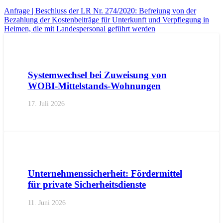
Anfrage | Beschluss der LR Nr. 274/2020: Befreiung von der
Bezahlung der Kostenbeiträge für Unterkunft und Verpflegung in
Heimen, die mit Landespersonal geführt werden
AKTUELL
IMPULS
PRESSEMITTEILUNGEN
Systemwechsel bei Zuweisung von
WOBI-Mittelstands-Wohnungen
17. Juli 2026
AKTUELL
PRESSE
PRESSEMITTEILUNGEN
Unternehmenssicherheit: Fördermittel
für private Sicherheitsdienste
11. Juni 2026