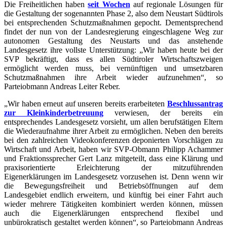
Die Freiheitlichen haben
seit Wochen
auf regionale Lösungen für
die Gestaltung der sogenannten Phase 2, also dem Neustart Südtirols
bei entsprechenden Schutzmaßnahmen gepocht. Dementsprechend
findet der nun von der Landesregierung eingeschlagene Weg zur
autonomen Gestaltung des Neustarts und das anstehende
Landesgesetz ihre vollste Unterstützung: „Wir haben heute bei der
SVP bekräftigt, dass es allen Südtiroler Wirtschaftszweigen
ermöglicht werden muss, bei vernünftigen und umsetzbaren
Schutzmaßnahmen ihre Arbeit wieder aufzunehmen“, so
Parteiobmann Andreas Leiter Reber.
„Wir haben erneut auf unseren bereits erarbeiteten
Beschlussantrag
zur Kleinkinderbetreuung
verwiesen, der bereits ein
entsprechendes Landesgesetz vorsieht, um allen berufstätigen Eltern
die Wiederaufnahme ihrer Arbeit zu ermöglichen. Neben den bereits
bei den zahlreichen Videokonferenzen deponierten Vorschlägen zu
Wirtschaft und Arbeit, haben wir SVP-Obmann Philipp Achammer
und Fraktionssprecher Gert Lanz mitgeteilt, dass eine Klärung und
praxisorientierte Erleichterung der mitzuführenden
Eigenerklärungen im Landesgesetz vorzusehen ist. Denn wenn wir
die Bewegungsfreiheit und Betriebsöffnungen auf dem
Landesgebiet endlich erweitern, und künftig bei einer Fahrt auch
wieder mehrere Tätigkeiten kombiniert werden können, müssen
auch die Eigenerklärungen entsprechend flexibel und
unbürokratisch gestaltet werden können“, so Parteiobmann Andreas