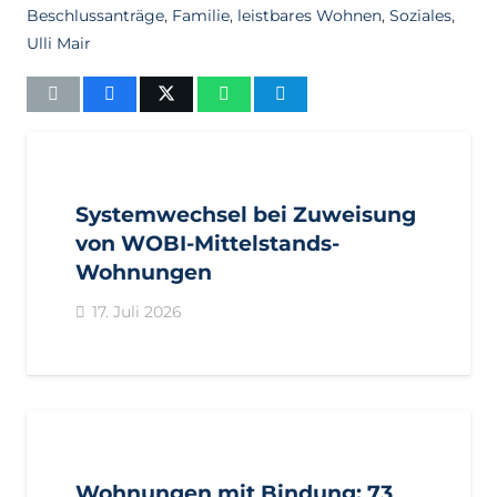
Beschlussanträge
,
Familie
,
leistbares Wohnen
,
Soziales
,
Ulli Mair
AKTUELL
IMPULS
PRESSEMITTEILUNGEN
Systemwechsel bei Zuweisung
von WOBI-Mittelstands-
Wohnungen
17. Juli 2026
AKTUELL
PRESSE
PRESSEMITTEILUNGEN
Wohnungen mit Bindung: 73