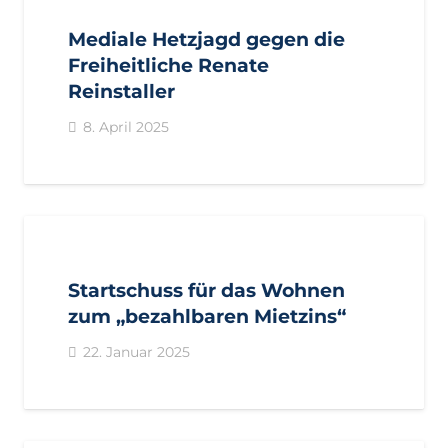
PRESSE
PRESSEMITTEILUNGEN
Mediale Hetzjagd gegen die
Freiheitliche Renate
Reinstaller
8. April 2025
AKTUELL
BEZIRKE
BOZEN
BOZEN
BURGGRAFENAMT
GEMEINDEN
MERAN
PRESSE
Startschuss für das Wohnen
PRESSEMITTEILUNGEN
zum „bezahlbaren Mietzins“
22. Januar 2025