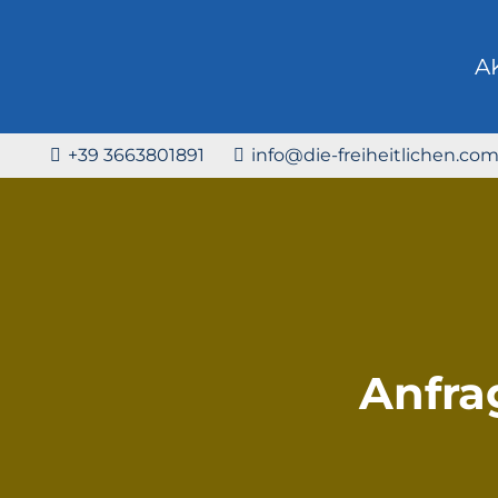
A
+39 3663801891
info@die-freiheitlichen.co
Anfra