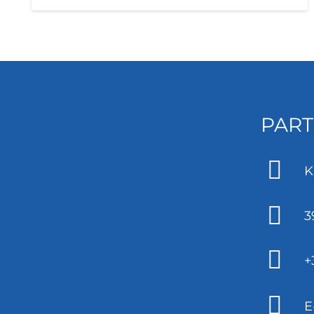
PART
K
3
+
E