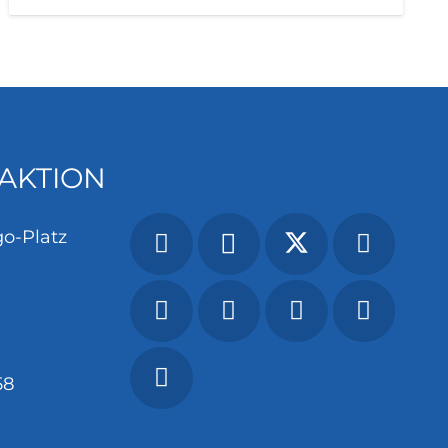
AKTION
o-Platz
58