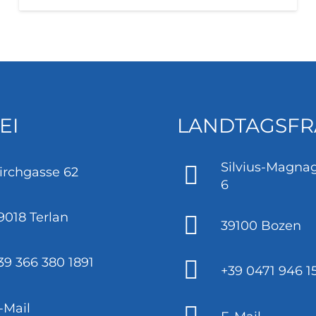
EI
LANDTAGSFR
Silvius-Magnag
irchgasse 62
6
9018 Terlan
39100 Bozen
39 366 380 1891
+39 0471 946 1
-Mail