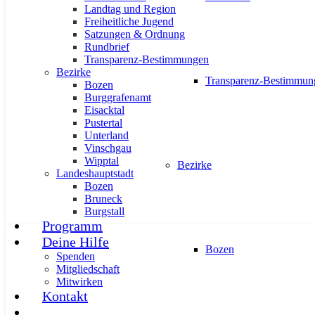
Landtag und Region
Freiheitliche Jugend
Satzungen & Ordnung
Rundbrief
Transparenz-Bestimmungen
Bezirke
Transparenz-Bestimmun
Bozen
Die Obstmarktordnung am Bozner O
Burggrafenamt
Eisacktal
10. Februar 2025
Pustertal
Unterland
Vinschgau
Wipptal
Bezirke
Landeshauptstadt
Bozen
Bruneck
Burgstall
Programm
Deine Hilfe
AKTUELL
BEZIRKE
BOZEN
GEMEINDEN
KALTERN
Bozen
Spenden
Mitgliedschaft
Mitwirken
Kontakt