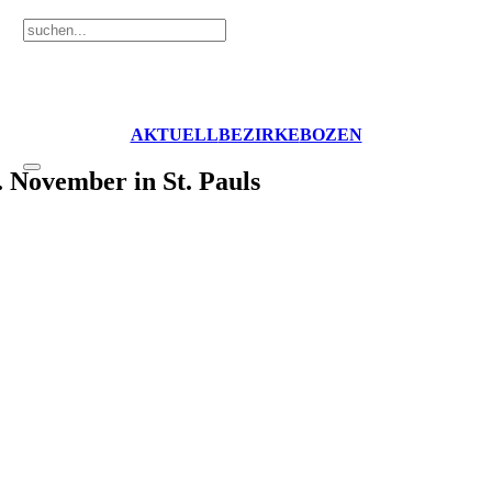
AKTUELL
BEZIRKE
BOZEN
. November in St. Pauls
er in St. Pauls das traditionelle Preiswatten der Freiheitlichen 
18.00 Uhr). Das Nenngeld inklusive Abendessen beträgt 25 Euro.
Anmeldung für Spielerpaare bis zum 3. November unter:
E-Mail: info@die-freiheitlichen.com / Telefon: 347-7482535