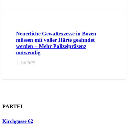
AKTUELL
PRESSE
PRESSEMITTEILUNGEN
Neuerliche Gewaltexzesse in Bozen
müssen mit voller Härte geahndet
werden – Mehr Polizeipräsenz
notwendig
1. Juli 2025
PARTEI
Kirchgasse 62