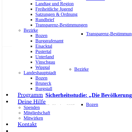
28. Oktober 2025
Landtag und Region
Freiheitliche Jugend
Satzungen & Ordnung
Rundbrief
Transparenz-Bestimmungen
Bezirke
Transparenz-Bestimmun
Bozen
Burggrafenamt
Eisacktal
Pustertal
AKTUELL
PRESSE
PRESSEMITTEILUNGEN
Unterland
Vinschgau
Wipptal
Bezirke
Landeshauptstadt
Bozen
Bruneck
Burgstall
Programm
Sicherheitsstudie: „Die Bevölkerun
Deine Hilfe
Bozen
28. Oktober 2025
Spenden
Mitgliedschaft
Mitwirken
Kontakt