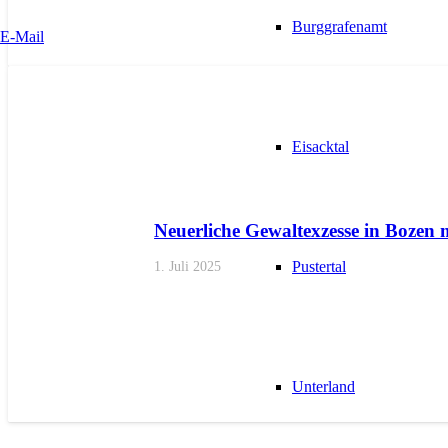
Burggrafenamt
E-Mail
AKTUELL
PRESSE
PRESSEMITTEILUNGEN
Eisacktal
Neuerliche Gewaltexzesse in Bozen 
Pustertal
1. Juli 2025
Unterland