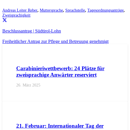
Andreas Leiter Reber
,
Muttersprache
,
Sprachstelle
,
Tagesordnungsanträge
,
Zweisprachigkeit
Beschlussantrag | Südtirol-Lohn
Freiheitlicher Antrag zur Pflege und Betreuung genehmigt
AKTUELL
PRESSE
PRESSEMITTEILUNGEN
Carabinieriwettbewerb: 24 Plätze für
zweisprachige Anwärter reserviert
26. März 2025
AKTUELL
PRESSE
PRESSEMITTEILUNGEN
21. Februar: Internationaler Tag der