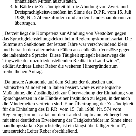
finanziellen Mitteln auszustatten.
In Bälde die Zuständigkeit für die Ahndung von Zwei- und
Dreisprachigkeitsverstößen im Sinne des D.P.R. vom 15. Juli
1988, Nr. 574 einzufordern und an den Landeshauptmann zu
übertragen.
„Derzeit liegt die Kompetenz zur Ahndung von Verstößen gegen
das Sprachgleichstellungsdekret beim Regierungskommissariat. Die
Summe an Sanktionen der letzten Jahre war verschwindend klein
und betraf in den allermeisten Fällen ausschließlich Verstöße gegen
die italienische Sprache. Diese Tätigkeit spiegelt keineswegs die
Tragweite der unzufriedenstellenden Realität im Land wider“,
erklärt Andreas Leiter Reber die weiteren Hintergründe zum
freiheitlichen Antrag.
„Da unsere Autonomie auf dem Schutz der deutschen und
ladinischen Minderheit in Italien basiert, wäre es eine logische
Maßnahme, die Zuständigkeit zur Überwachung der Einhaltung von
Sprachgesetzen in die Hände einer Institution zu legen, in der auch
die Minderheiten vertreten sind. Eine Übertragung der Zuständigkeit
für die Einhaltung des D.P.R. vom 15. Juli 1988, Nr. 574 vom
Regierungskommissariat auf den Landeshauptmann, einhergehend
mit einer deutlichen Erweiterung der Tätigkeitsfelder im Sinne einer
handlungsstarken Sprachstelle, ist ein längst überfälliger Schritt“,
unterstreicht Leiter Reber abschließend.