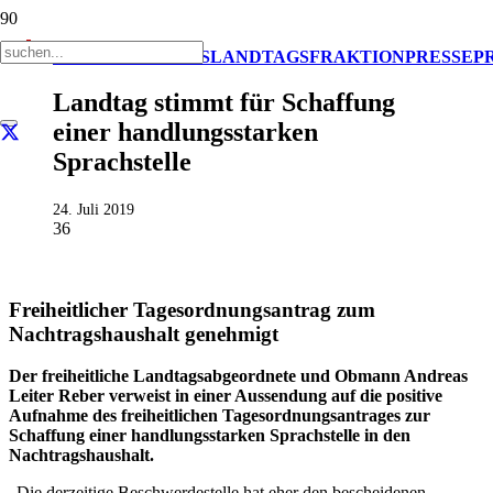
AKTUELL
IMPULS
LANDTAGSFRAKTION
PRESSE
P
Landtag stimmt für Schaffung
einer handlungsstarken
Sprachstelle
24. Juli 2019
36
Freiheitlicher Tagesordnungsantrag zum
Nachtragshaushalt genehmigt
Der freiheitliche Landtagsabgeordnete und Obmann Andreas
Leiter Reber verweist in einer Aussendung auf die positive
Aufnahme des freiheitlichen Tagesordnungsantrages zur
Schaffung einer handlungsstarken Sprachstelle in den
Nachtragshaushalt.
„Die derzeitige Beschwerdestelle hat eher den bescheidenen