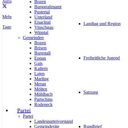
Anfragen
,
Wirtschaft
Bozen
Burggrafenamt
Pustertal
Mehr städtisches Grün statt unsoziale Fahrverbote
Unterland
Eisacktal
Landtag und Region
Tagesordnungsantrag | CAE-Programm beenden
Vinschgau
Wipptal
AKTUELL
PRESSE
PRESSEMITTEILUNGEN
Gemeinden
Bozen
Brixen
Burgstall
Freiheitliche Jugend
Eppan
Gais
Kaltern
Lajen
Unternehmenssicherheit: Fördermitte
Marling
Meran
11. Juni 2026
Mölten
Satzung
Mühlbach
Partschins
Rodeneck
Partei
Partei
Landesparteivorstand
Gemeinderäte
Rundbrief