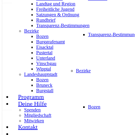
Landtag und Region
Freiheitliche Jugend
AKTUELL
PRESSE
PRESSEMITTEILUNGEN
Satzungen & Ordnung
Rundbrief
Transparenz-Bestimmungen
Bezirke
Transparenz-Bestimmun
Bozen
Burggrafenamt
Eisacktal
Sicherheitssysteme für Unternehmen
Pustertal
Unterland
Vinschgau
20. März 2026
Wipptal
Bezirke
Landeshauptstadt
Bozen
Bruneck
Burgstall
Programm
Deine Hilfe
Bozen
Spenden
Mitgliedschaft
AKTUELL
PRESSEMITTEILUNGEN
Mitwirken
Kontakt