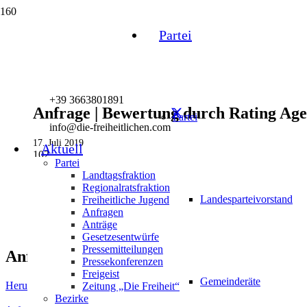
Partei
+39 3663801891
Anfrage | Bewertung durch Rating Ag
Partei
info@die-freiheitlichen.com
17. Juli 2019
Aktuell
102
Partei
Landtagsfraktion
Regionalratsfraktion
Landesparteivorstand
Freiheitliche Jugend
Anfragen
Anträge
Gesetzesentwürfe
Pressemitteilungen
Anfrage mit Antwort herunterladen
Pressekonferenzen
Freigeist
Gemeinderäte
Herunterladen
Zeitung „Die Freiheit“
Bezirke