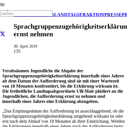
AKTUELL
IMPULS
LANDTAGSFRAKTION
PRESSE
P
Sprachgruppenzugehörigkeitserkläru
ernst nehmen
30. April 2019
135
Verabsäumen Jugendliche die Abgabe der
Sprachgruppenzugehörigkeitserklärung innerhalb eines Jahres
ab dem Datum der Aufforderung sind sie mit einer Wartezeit
von 18 Monaten konfrontiert, bis die Erklärung wirksam ist.
Die freiheitliche Landtagsabgeordnete Ulli Mair plädiert an die
Jugendlichen, die Aufforderung ernst zu nehmen und
innerhalb eines Jahres eine Erklärung abzugeben.
„Das Empfangsdatum der Aufforderung ist ausschlaggebend, ob die
Sprachgruppenzugehörigkeitserklärung umgehend wirksam ist oder
erst nach dem Ablauf von 18 Monaten ab ihrer Einreichung. Werden
die Erklärungen innerhalb eines Jahres nach der Aufforderung beim