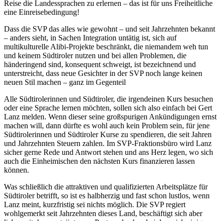
Reise die Landessprachen zu erlernen – das ist für uns Freiheitliche
eine Einreisebedingung!
Dass die SVP das alles wie gewohnt – und seit Jahrzehnten bekannt
– anders sieht, in Sachen Integration untätig ist, sich auf
multikulturelle Alibi-Projekte beschränkt, die niemandem weh tun
und keinem Südtiroler nutzen und bei allen Problemen, die
händeringend sind, konsequent schweigt, ist bezeichnend und
unterstreicht, dass neue Gesichter in der SVP noch lange keinen
neuen Stil machen – ganz im Gegenteil
Alle Südtirolerinnen und Südtiroler, die irgendeinen Kurs besuchen
oder eine Sprache lernen möchten, sollen sich also einfach bei Gert
Lanz melden. Wenn dieser seine großspurigen Ankündigungen ernst
machen will, dann dürfte es wohl auch kein Problem sein, für jene
Südtirolerinnen und Südtiroler Kurse zu spendieren, die seit Jahren
und Jahrzehnten Steuern zahlen. Im SVP-Fraktionsbüro wird Lanz
sicher gerne Rede und Antwort stehen und ans Herz legen, wo sich
auch die Einheimischen den nächsten Kurs finanzieren lassen
können.
Was schließlich die attraktiven und qualifizierten Arbeitsplätze für
Südtiroler betrifft, so ist es halbherzig und fast schon lustlos, wenn
Lanz meint, kurzfristig sei nichts möglich. Die SVP regiert
wohlgemerkt seit Jahrzehnten dieses Land, beschäftigt sich aber