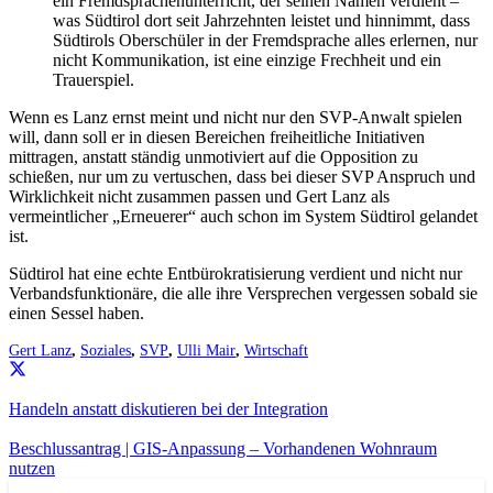
ein Fremdsprachenunterricht, der seinen Namen verdient –
was Südtirol dort seit Jahrzehnten leistet und hinnimmt, dass
Südtirols Oberschüler in der Fremdsprache alles erlernen, nur
nicht Kommunikation, ist eine einzige Frechheit und ein
Trauerspiel.
Wenn es Lanz ernst meint und nicht nur den SVP-Anwalt spielen
will, dann soll er in diesen Bereichen freiheitliche Initiativen
mittragen, anstatt ständig unmotiviert auf die Opposition zu
schießen, nur um zu vertuschen, dass bei dieser SVP Anspruch und
Wirklichkeit nicht zusammen passen und Gert Lanz als
vermeintlicher „Erneuerer“ auch schon im System Südtirol gelandet
ist.
Südtirol hat eine echte Entbürokratisierung verdient und nicht nur
Verbandsfunktionäre, die alle ihre Versprechen vergessen sobald sie
einen Sessel haben.
Gert Lanz
,
Soziales
,
SVP
,
Ulli Mair
,
Wirtschaft
Handeln anstatt diskutieren bei der Integration
Beschlussantrag | GIS-Anpassung – Vorhandenen Wohnraum
nutzen