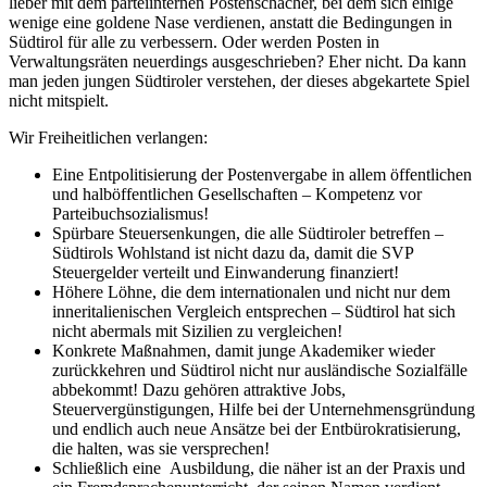
lieber mit dem parteiinternen Postenschacher, bei dem sich einige
wenige eine goldene Nase verdienen, anstatt die Bedingungen in
Südtirol für alle zu verbessern. Oder werden Posten in
Verwaltungsräten neuerdings ausgeschrieben? Eher nicht. Da kann
man jeden jungen Südtiroler verstehen, der dieses abgekartete Spiel
nicht mitspielt.
Wir Freiheitlichen verlangen:
Eine Entpolitisierung der Postenvergabe in allem öffentlichen
und halböffentlichen Gesellschaften – Kompetenz vor
Parteibuchsozialismus!
Spürbare Steuersenkungen, die alle Südtiroler betreffen –
Südtirols Wohlstand ist nicht dazu da, damit die SVP
Steuergelder verteilt und Einwanderung finanziert!
Höhere Löhne, die dem internationalen und nicht nur dem
inneritalienischen Vergleich entsprechen – Südtirol hat sich
nicht abermals mit Sizilien zu vergleichen!
Konkrete Maßnahmen, damit junge Akademiker wieder
zurückkehren und Südtirol nicht nur ausländische Sozialfälle
abbekommt! Dazu gehören attraktive Jobs,
Steuervergünstigungen, Hilfe bei der Unternehmensgründung
und endlich auch neue Ansätze bei der Entbürokratisierung,
die halten, was sie versprechen!
Schließlich eine Ausbildung, die näher ist an der Praxis und