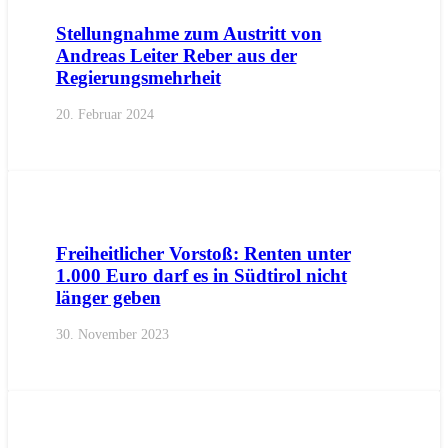
Stellungnahme zum Austritt von
Andreas Leiter Reber aus der
Regierungsmehrheit
20. Februar 2024
AKTUELL
IMPULS
LANDTAGSFRAKTION
PRESSE
PRE
Freiheitlicher Vorstoß: Renten unter
1.000 Euro darf es in Südtirol nicht
länger geben
30. November 2023
AKTUELL
IMPULS
PRESSE
PRESSEMITTEILUNGEN