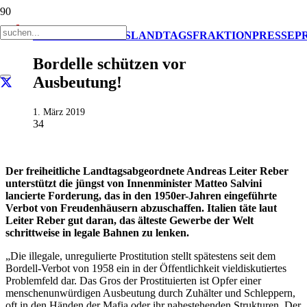
AKTUELL
IMPULS
LANDTAGSFRAKTION
PRESSE
P
Bordelle schützen vor
Ausbeutung!
1. März 2019
34
Der freiheitliche Landtagsabgeordnete Andreas Leiter Reber
unterstützt die jüngst von Innenminister Matteo Salvini
lancierte Forderung, das in den 1950er-Jahren eingeführte
Verbot von Freudenhäusern abzuschaffen. Italien täte laut
Leiter Reber gut daran, das älteste Gewerbe der Welt
schrittweise in legale Bahnen zu lenken.
„Die illegale, unregulierte Prostitution stellt spätestens seit dem
Bordell-Verbot von 1958 ein in der Öffentlichkeit vieldiskutiertes
Problemfeld dar. Das Gros der Prostituierten ist Opfer einer
menschenunwürdigen Ausbeutung durch Zuhälter und Schleppern,
oft in den Händen der Mafia oder ihr nahestehenden Strukturen. Der