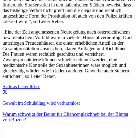
florierende Straßenstrich in den italienischen Städten beweist, dass
das bisherige Verbot nicht greift und die illegale und rechtlich
ungeschützte Form der Prostitution oft auch von den Polizeikräften
toleriert wird.“, so Leiter Reber.
„Eine der Zeit angemessenen Neuregelung nach österreichischem
bzw. deutschem Vorbild wäre in vielerlei Hinsicht vernünftig. Dort
unterliegen Freudenhäuser, die einen erheblichen Anteil an der
Gesamtprostitution ausmachen, klaren Auflagen und Richtlinien.
Die Frauen wären rechtlich geschützt und versichert,
Zwangsprostituierte können schneller erkannt werden, eine
medizinische Kontrolle der Sexanbieterinnen wäre möglich und
gleichzeitig würden wie in jedem anderen Gewerbe auch Steuern
entrichtet“, so Leiter Reber.
Andreas Leiter Reber
Gewalt im Schulalltag wird verharmlost
Warum schweigt der Beirat für Chancengleichheit bei der Bluttat
von Bozen?
AKTUELL
PRESSE
PRESSEMITTEILUNGEN