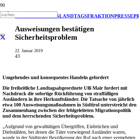
AKTUELL
IMPULS
LANDTAGSFRAKTION
PRESSE
P
Ausweisungen bestätigen
Sicherheitsproblem
22. Januar 2019
43
Umgehendes und konsequentes Handeln gefordert
Die freiheitliche Landtagsabgeordnete Ulli Mair fordert mit
Nachdruck die sofortige Rückführung von straffälligen
Ausländern in ihre Herkunftsländer. Die Tatsache von jährlich
etwa 100 Ausweisungsmaßnahmen in Südtirol unterstreicht den
Zusammenhang zwischen der fehlgeleiteten Migrationspolitik
und dem herrschenden Sicherheitsproblem.
„Aufgrund von gewalttätigen Übergriffen, Einbrüchen und
Diebstählen, bei denen die Täter vorwiegend Ausländer waren,
wurde in der Südtiroler Bevölkerung der Ruf nach einer vermehrten