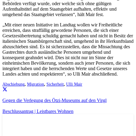
Behörden verfügt wurde, oder welche sich ohne gültigen
Aufenthaltstitel auf dem Staatsgebiet aufhalten, effektiv und
umgehend das Staatsgebiet verlassen“, hält Mair fest.
„Mit einer neuen Initiative im Landtag wollen wir Freiheitliche
erreichen, dass straffällig gewordene Personen, die sich einer
Gesetzesübertretung schuldig gemacht haben und nicht in Besitz der
italienischen Staatsbürgerschaft sind, umgehend in ihr Herkunftsland
abzuschieben sind. Es ist sicherzustellen, dass die Missachtung des
Gastrechtes durch ausländische Personen umgehend und
konsequent geahndet wird. Dies ist nicht nur im Sinne der
einheimischen Bevölkerung, sondern auch jener Personen, die sich
integriert haben und die herrschenden Werte und Gesetze unseres
Landes achten und respektieren“, so Ulli Mair abschließend.
Abschiebung
,
Migration
,
Sicherheit
,
Ulli Mair
Gegen die Verlegung des Ötzi-Museums auf den Virgl
Beschlussantrag | Leistbares Wohnen
AKTUELL
IMPULS
PRESSEMITTEILUNGEN