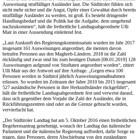
Ausweisung straffälliger Ausländer laut. Die Südtiroler fühlen sich
nicht mehr sicher und die Angst, Opfer einer Gewalttat durch bereits
straffällige Ausländer zu werden, ist groß. Es besteht dringender
Handlungsbedarf und die Politik hat die Aufgabe, dem umgehend
nachzukommen“, hält die freiheitliche Landtagsabgeordnete Ulli
Mair in einer Aussendung einleitend fest.
„Laut Auskunft des Regierungskommissariats wurden im Jahr 2017
insgesamt 161 Ausweisungen angeordnet, die meisten davon
betrafen Personen aus den Maghreb-Ländern. 2018 ist die Zahl
rückläufig und zwar sind bis zum heutigen Datum [08.01.2019] 128
Ausweisungen aufgrund von Straftaten angeordnet worden“, zitiert
Ulli Mair aus der Antwort auf ihre Anfrage. „Gegen etwa 100
Personen werden in Südtirol jährlich Ausweisungsmaßnahmen
erlassen. So wurden im Zeitraum der Jahre 2010 bis 2015 insgesamt
527 ausländische Personen in ihre Herkunftsländer rückgeführt“,
hält die freiheitliche Landtagsabgeordnete fest und verweist darauf,
dass sich gegenüber dem Vorjahr die Zahl der Ausländer, die in
Rückführungszentren sind oder an die Grenze gebracht wurden,
vervierfacht hat.
„Der Südtiroler Landtag hat am 5. Oktober 2016 einen freiheitlichen
Begehrensantrag genehmigt, wonach der Landtag das italienische
Parlament und die italienische Regierung auffordert, dafür Sorge zu
tragen, dass Personen, deren Abschiebung von den zuständigen