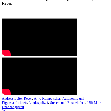
Reber.
Andreas Leiter Reber
,
Arno Kompatscher
,
Autonomie und
Eigenstaatlichkeit
,
Landespolizei
,
Steuer- und Finanzhoheit
,
Ulli Mair
,
Unabhängigkeit