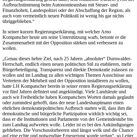
Aufbruchstimmung beim Autonomieausbau mit Steuer- und
Finanzhoheit, Landespolizei oder der Abschaffung der Region, als
auch vom vermeintlich neuen Politikstil ist wenig bis gar nichts
übriggeblieben.“
In seiner kurzen Regierungserklärung, mit welcher Arno
Kompatscher heute um seine Unterstützung warb, betonte er die
Zusammenarbeit mit der Opposition stärken und verbessern zu
wollen.
„Genau dieses hehre Ziel, nach 25 Jahren „absoluter“ Durnwalder-
Herrschaft, endlich einen neuen politischen Stil zu etablieren, mehr
Bürgerbeteiligung, Transparenz und direkte Demokratie zulassen zu
wollen und im Landtag zu allen wichtigen Themen Ausschüsse aus
Vertretern der Mehrheit und der Opposition installieren zu wollen,
hatte LH Kompatscher bereits in seiner ersten Regierungserklärung
vor fünf Jahren definiert und angekündigt. Viele Landsleute und
auch wir Freiheitliche haben Kompatschers Worten damals geglaubt
oder zumindest gehofft, dass der neue Landeshauptmann einen
ehrlichen demokratiepolitischen Aufbruch starten will, dass ihm die
demokratische und bürgerliche Partizipation wirklich wichtig sei,
dass er die Institutionen und Parlamente von der Gemeindestube bis
zum Landtag aufwerten wolle. Leider ist es bei den Ankündigungen
geblieben. Die Vorschusslorbeeren sind längst welk und die Chance
auf eine echte und notwendige Erneuerung wurde vertan“, so Leiter