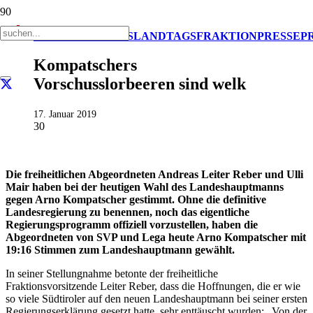
AKTUELL
IMPULS
LANDTAGSFRAKTION
PRESSE
P
Kompatschers
Vorschusslorbeeren sind welk
17. Januar 2019
30
Die freiheitlichen Abgeordneten Andreas Leiter Reber und Ulli
Mair haben bei der heutigen Wahl des Landeshauptmanns
gegen Arno Kompatscher gestimmt. Ohne die definitive
Landesregierung zu benennen, noch das eigentliche
Regierungsprogramm offiziell vorzustellen, haben die
Abgeordneten von SVP und Lega heute Arno Kompatscher mit
19:16 Stimmen zum Landeshauptmann gewählt.
In seiner Stellungnahme betonte der freiheitliche
Fraktionsvorsitzende Leiter Reber, dass die Hoffnungen, die er wie
so viele Südtiroler auf den neuen Landeshauptmann bei seiner ersten
Regierungserklärung gesetzt hatte, sehr enttäuscht wurden: „Von der