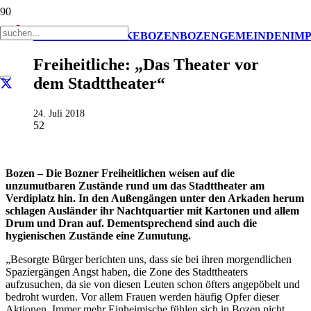
AKTUELL
BEZIRKE
BOZEN
BOZEN
GEMEINDEN
IM
Freiheitliche: „Das Theater vor
dem Stadttheater“
24. Juli 2018
52
Bozen – Die Bozner Freiheitlichen weisen auf die
unzumutbaren Zustände rund um das Stadttheater am
Verdiplatz hin. In den Außengängen unter den Arkaden herum
schlagen Ausländer ihr Nachtquartier mit Kartonen und allem
Drum und Dran auf. Dementsprechend sind auch die
hygienischen Zustände eine Zumutung.
„Besorgte Bürger berichten uns, dass sie bei ihren morgendlichen
Spaziergängen Angst haben, die Zone des Stadttheaters
aufzusuchen, da sie von diesen Leuten schon öfters angepöbelt und
bedroht wurden. Vor allem Frauen werden häufig Opfer dieser
Aktionen. Immer mehr Einheimische fühlen sich in Bozen nicht