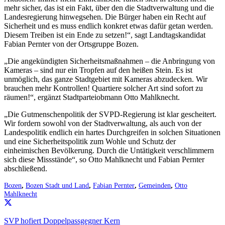
mehr sicher, das ist ein Fakt, über den die Stadtverwaltung und die
Landesregierung hinwegsehen. Die Bürger haben ein Recht auf
Sicherheit und es muss endlich konkret etwas dafür getan werden.
Diesem Treiben ist ein Ende zu setzen!“, sagt Landtagskandidat
Fabian Pernter von der Ortsgruppe Bozen.
„Die angekündigten Sicherheitsmaßnahmen – die Anbringung von
Kameras – sind nur ein Tropfen auf den heißen Stein. Es ist
unmöglich, das ganze Stadtgebiet mit Kameras abzudecken. Wir
brauchen mehr Kontrollen! Quartiere solcher Art sind sofort zu
räumen!“, ergänzt Stadtparteiobmann Otto Mahlknecht.
„Die Gutmenschenpolitik der SVPD-Regierung ist klar gescheitert.
Wir fordern sowohl von der Stadtverwaltung, als auch von der
Landespolitik endlich ein hartes Durchgreifen in solchen Situationen
und eine Sicherheitspolitik zum Wohle und Schutz der
einheimischen Bevölkerung. Durch die Untätigkeit verschlimmern
sich diese Missstände“, so Otto Mahlknecht und Fabian Pernter
abschließend.
Bozen
,
Bozen Stadt und Land
,
Fabian Pernter
,
Gemeinden
,
Otto
Mahlknecht
SVP hofiert Doppelpassgegner Kern