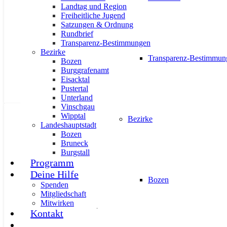
Wohnen: Bau von Wintergärten endl
Landtag und Region
Freiheitliche Jugend
Satzungen & Ordnung
19. September 2023
Rundbrief
Transparenz-Bestimmungen
Bezirke
Transparenz-Bestimmun
Bozen
Burggrafenamt
Eisacktal
Pustertal
Unterland
Vinschgau
Wipptal
AKTUELL
IMPULS
PRESSE
PRESSEKONFERENZEN
PR
Bezirke
Landeshauptstadt
Bozen
Bruneck
Burgstall
Programm
Deine Hilfe
Bozen
Spenden
Freiheitlicher Wahlkampfauftakt: Sü
Mitgliedschaft
Mitwirken
16. September 2023
Kontakt