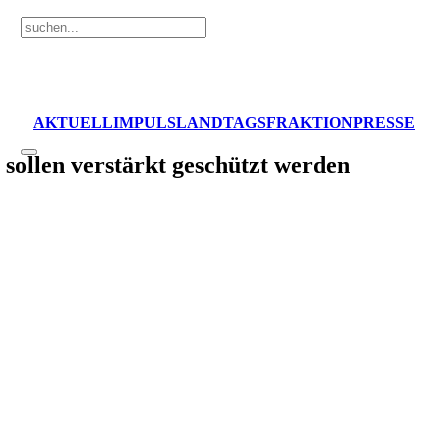
AKTUELL
IMPULS
LANDTAGSFRAKTION
PRESSE
ollen verstärkt geschützt werden
. Ein besonderes Novum wird das Festlegen der Siedlungsgrenzen 
, sofern sie innerhalb der Siedlungsgrenzen sind.
en. Darunter spielt der Wein eine besondere Rolle, welcher internationa
t der Wein nicht überall und wenn gute Weinlagen verbaut werden, so 