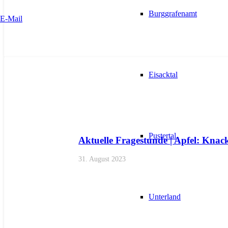
Burggrafenamt
E-Mail
AKTUELL
ANFRAGEN
LANDTAGSFRAKTION
Eisacktal
Pustertal
Aktuelle Fragestunde | Apfel: Knac
31. August 2023
Unterland