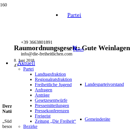
Partei
+39 3663801891
Raumordnungsgesetz: Gute Weinlagen s
Partei
info@die-freiheitlichen.com
8. Juni 2018
Aktuell
42
Partei
Landtagsfraktion
Regionalratsfraktion
Landesparteivorstand
Freiheitliche Jugend
Anfragen
Anträge
Gesetzesentwürfe
Pressemitteilungen
Derzeit wird im Landtag das neue Raumordnungsgesetz behandelt
Pressekonferenzen
Natürlich bedeutet dies, dass auch Gründe verbaut werden können
Freigeist
Gemeinderäte
Zeitung „Die Freiheit“
„Südtirol ist ein Land mit vielseitigen, landwirtschaftlichen Produkt
Bezirke
besonders herausragende Botschafter unserer Heimat. Natürlich wächs