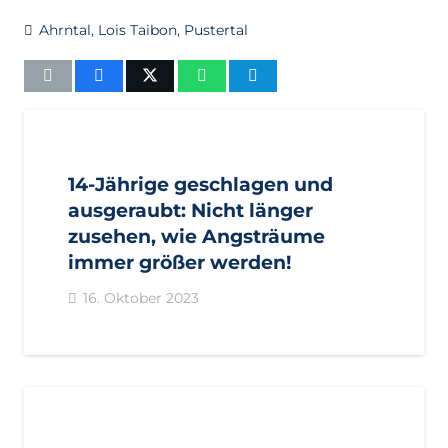
Ahrntal
,
Lois Taibon
,
Pustertal
AKTUELL
BEZIRKE
IMPULS
PRESSE
PRESSEMITTEILUNGEN
PUSTERTAL
14-Jährige geschlagen und
ausgeraubt: Nicht länger
zusehen, wie Angsträume
immer größer werden!
16. Oktober 2023
AKTUELL
BEZIRKE
GEMEINDEN
IMPULS