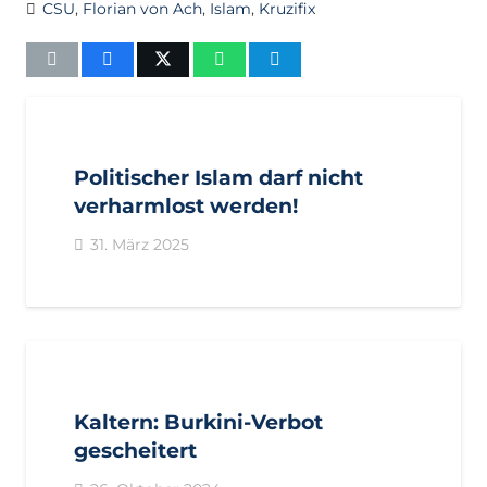
CSU
,
Florian von Ach
,
Islam
,
Kruzifix
AKTUELL
PRESSEMITTEILUNGEN
Politischer Islam darf nicht
verharmlost werden!
31. März 2025
AKTUELL
BEZIRKE
BOZEN
GEMEINDEN
KALTERN
Kaltern: Burkini-Verbot
gescheitert