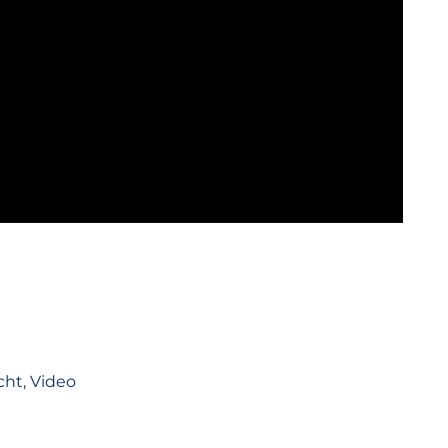
cht
,
Video