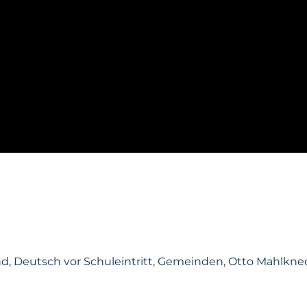
nd
,
Deutsch vor Schuleintritt
,
Gemeinden
,
Otto Mahlkne