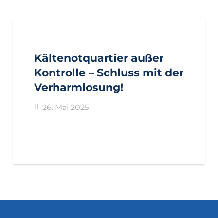
AKTUELL
BOZEN
IMPULS
PRESSEMITTEILUNGEN
Kältenotquartier außer
Kontrolle – Schluss mit der
Verharmlosung!
26. Mai 2025