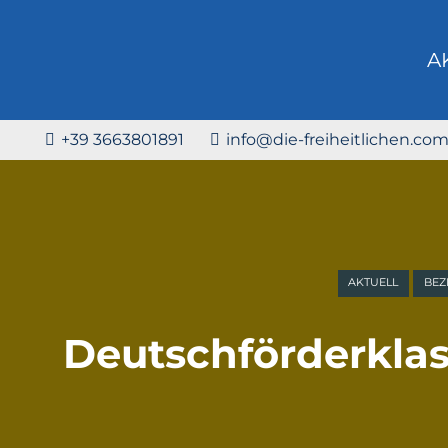
A
+39 3663801891
info@die-freiheitlichen.co
AKTUELL
BEZ
Deutschförderklas