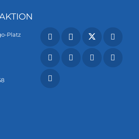
AKTION
o-Platz
58