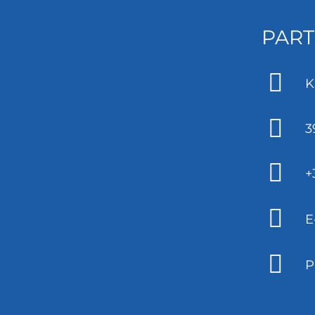
PART
K
3
+
E
P