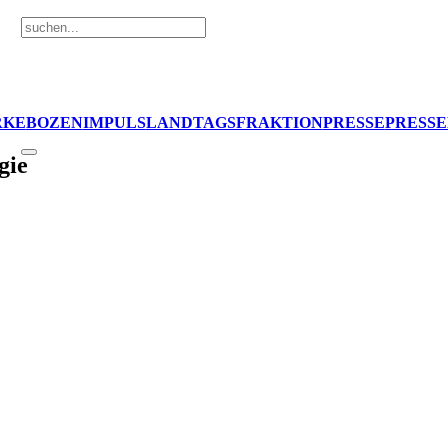
RKE
BOZEN
IMPULS
LANDTAGSFRAKTION
PRESSE
PRESS
gie
Terlan eine Schlägerei statt. In die Haare gekommen mit Stöcken 
 für Ordnung zu sorgen.