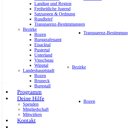
Landtag und Region
Freiheitliche Jugend
Satzungen & Ordnung
Rundbrief
Transparenz-Bestimmungen
#halbzeit: Landesrätin Mair zieht B
Bezirke
Transparenz-Bestimmun
Bozen
24. Juni 2026
Burggrafenamt
Eisacktal
Pustertal
Unterland
Vinschgau
Wipptal
Bezirke
Landeshauptstadt
Bozen
Bruneck
Burgstall
Programm
AKTUELL
PRESSE
PRESSEMITTEILUNGEN
Deine Hilfe
Bozen
Spenden
Mitgliedschaft
Mitwirken
Kontakt