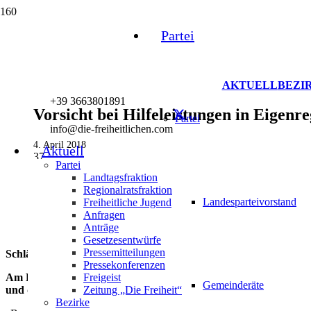
Partei
AKTUELL
BEZI
+39 3663801891
Vorsicht bei Hilfeleistungen in Eigenre
Partei
info@die-freiheitlichen.com
4. April 2018
Aktuell
37
Partei
Landtagsfraktion
Regionalratsfraktion
Landesparteivorstand
Freiheitliche Jugend
Anfragen
Anträge
Gesetzesentwürfe
Pressemitteilungen
Schlägerei von Einwanderern im Hof des Terlaner Widums
Pressekonferenzen
Freigeist
Am Dienstagvormittag dieser Woche fand im Hof des Widums von 
Gemeinderäte
Zeitung „Die Freiheit“
und die Ortspolizei von Terlan wurden zum Einsatz gerufen, um
Bezirke