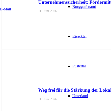
Unternehmenssicherheit: Fördermitte
Burggrafenamt
E-Mail
11. Juni 2026
Eisacktal
AKTUELL
IMPULS
PRESSE
PRESSEMITTEILUNGEN
Pustertal
Weg frei für die Stärkung der Lokal
Unterland
11. Juni 2026